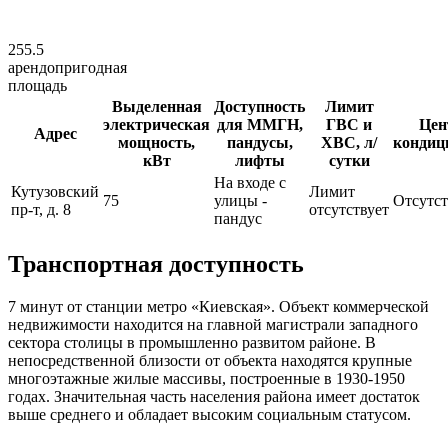
255.5
арендопригодная
площадь
Выделенная
Доступность
Лимит
электрическая
для ММГН,
ГВС и
Цен
Адрес
мощность,
пандусы,
ХВС, л/
кондиц
кВт
лифты
сутки
На входе с
Кутузовский
Лимит
75
улицы -
Отсутст
пр-т, д. 8
отсутствует
пандус
Транспортная доступность
7 минут от станции метро «Киевская». Объект коммерческой
недвижимости находится на главной магистрали западного
сектора столицы в промышленно развитом районе. В
непосредственной близости от объекта находятся крупные
многоэтажные жилые массивы, построенные в 1930-1950
годах. Значительная часть населения района имеет достаток
выше среднего и обладает высоким социальным статусом.