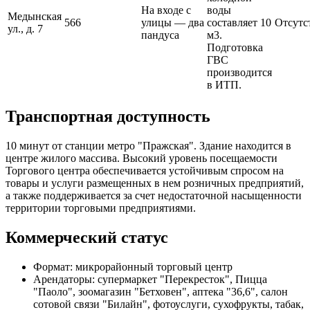
На входе с
воды
Медынская
566
улицы — два
составляет 10
Отсутс
ул., д. 7
пандуса
м3.
Подготовка
ГВС
производится
в ИТП.
Транспортная доступность
10 минут от станции метро "Пражская". Здание находится в
центре жилого массива. Высокий уровень посещаемости
Торгового центра обеспечивается устойчивым спросом на
товары и услуги размещенных в нем розничных предприятий,
а также поддерживается за счет недостаточной насыщенности
территории торговыми предприятиями.
Коммерческий статус
Формат: микрорайонный торговый центр
Арендаторы: супермаркет "Перекресток", Пицца
"Паоло", зоомагазин "Бетховен", аптека "36,6", салон
сотовой связи "Билайн", фотоуслуги, сухофрукты, табак,