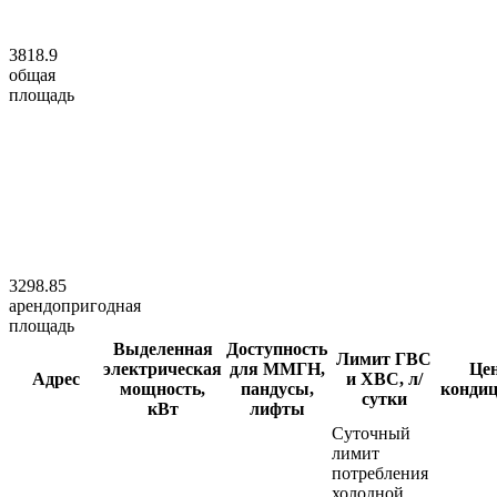
3818.9
общая
площадь
3298.85
арендопригодная
площадь
Выделенная
Доступность
Лимит ГВС
электрическая
для ММГН,
Це
Адрес
и ХВС, л/
мощность,
пандусы,
конди
сутки
кВт
лифты
Суточный
лимит
потребления
холодной